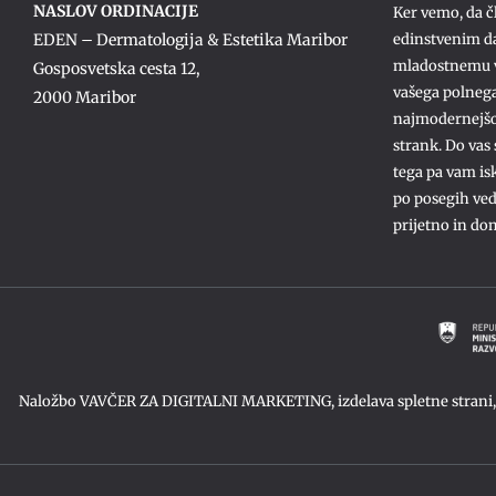
NASLOV ORDINACIJE
Ker vemo, da čl
edinstvenim d
EDEN – Dermatologija & Estetika Maribor
mladostnemu v
Gosposvetska cesta 12,
vašega polnega
2000 Maribor
najmodernejšo 
strank. Do vas
tega pa vam is
po posegih vedn
prijetno in do
Naložbo VAVČER ZA DIGITALNI MARKETING, izdelava spletne strani, sp