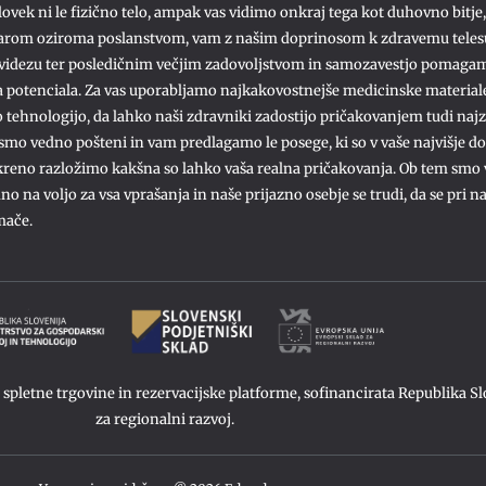
ovek ni le fizično telo, ampak vas vidimo onkraj tega kot duhovno bitje,
arom oziroma poslanstvom, vam z našim doprinosom k zdravemu telesu
idezu ter posledičnim večjim zadovoljstvom in samozavestjo pomagam
 potenciala. Za vas uporabljamo najkakovostnejše medicinske material
tehnologijo, da lahko naši zdravniki zadostijo pričakovanjem tudi naj
 smo vedno pošteni in vam predlagamo le posege, ki so v vaše najvišje d
kreno razložimo kakšna so lahko vaša realna pričakovanja. Ob tem smo
o na voljo za vsa vprašanja in naše prijazno osebje se trudi, da se pri n
mače.
letne trgovine in rezervacijske platforme, sofinancirata Republika Slo
za regionalni razvoj.