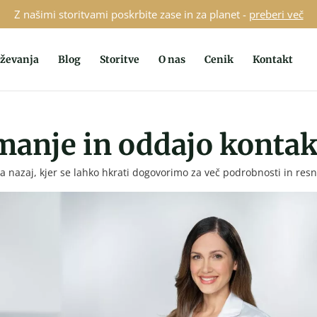
Z našimi storitvami poskrbite zase in za planet -
preberi več
aževanja
Blog
Storitve
O nas
Cenik
Kontakt
manje in oddajo konta
 nazaj, kjer se lahko hkrati dogovorimo za več podrobnosti in res