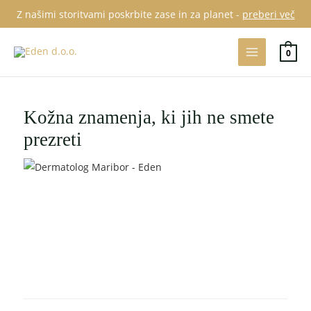
Skip
Z našimi storitvami poskrbite zase in za planet -
preberi več
to
Main
content
0
Menu
Kožna znamenja, ki jih ne smete
prezreti