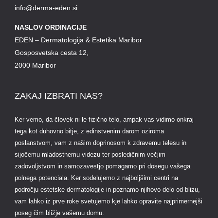
info@derma-eden.si
NASLOV ORDINACIJE
EDEN – Dermatologija & Estetika Maribor
Gosposvetska cesta 12,
2000 Maribor
ZAKAJ IZBRATI NAS?
Ker vemo, da človek ni le fizično telo, ampak vas vidimo onkraj
tega kot duhovno bitje, z edinstvenim darom oziroma
poslanstvom, vam z našim doprinosom k zdravemu telesu in
sijočemu mladostnemu videzu ter posledičnim večjim
zadovoljstvom in samozavestjo pomagamo pri dosegu vašega
polnega potenciala. Ker sodelujemo z najboljšimi centri na
področju estetske dermatologije in poznamo njihovo delo od blizu,
vam lahko iz prve roke svetujemo kje lahko opravite najprimernejši
poseg čim bližje vašemu domu.